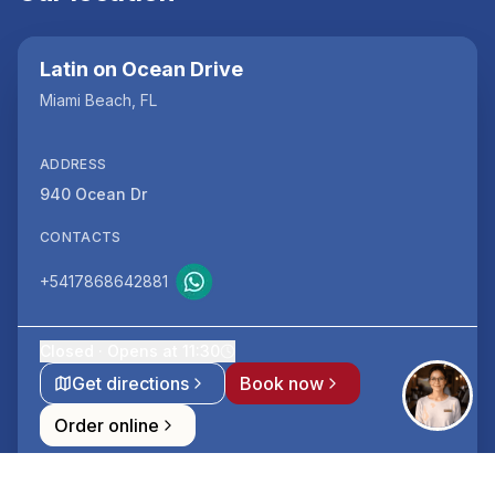
Latin on Ocean Drive
Miami Beach, FL
ADDRESS
940 Ocean Dr
CONTACTS
+5417868642881
Closed · Opens at 11:30
Get directions
Book now
Order online