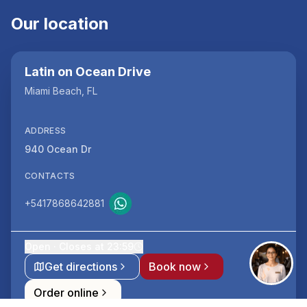
Our location
Latin on Ocean Drive
Miami Beach, FL
ADDRESS
940 Ocean Dr
CONTACTS
+5417868642881
Open · Closes at 23:59
Get directions
Book now
Order online